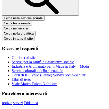
Cerca nella sezione
scuola
Cerca tra le
novità
Cerca nei
servizi
Cerca nella
didattica
Cerca in
tutto il sito
Ricerche frequenti
Orario scolastico
Servizi per la sanità e l’assistenza sociale
Industria e Artigianato per il Made in Italy – Moda
Servizi culturali e dello spettacolo
Corsi di II Livello (Serale) Servizi Socio-Sanitari
Libri di testo
Viale Marco Fulvio Nobiliore
Potrebbero interessarti
notizie
servizi
Didattica