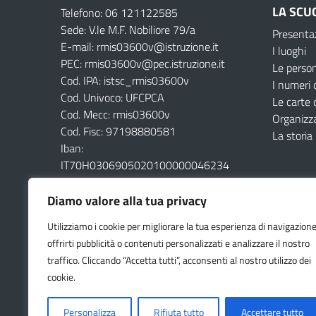
LA SCU
Telefono: 06 121122585
Sede: V.le M.F. Nobiliore 79/a
Presenta
E-mail: rmis03600v@istruzione.it
I luoghi
PEC: rmis03600v@pec.istruzione.it
Le perso
Cod. IPA: istsc_rmis03600v
I numeri 
Cod. Univoco: UFCPCA
Le carte 
Cod. Mecc: rmis03600v
Organizz
Cod. Fisc: 97198880581
La storia
Iban:
IT70H0306905020100000046234
Diamo valore alla tua privacy
Utilizziamo i cookie per migliorare la tua esperienza di navigazione
offrirti pubblicità o contenuti personalizzati e analizzare il nostro
traffico. Cliccando “Accetta tutti”, acconsenti al nostro utilizzo dei
cookie.
Amministrazione Trasparente
Albo online
Dichiarazion
Personalizza
Rifiuta tutto
Accettare tutto