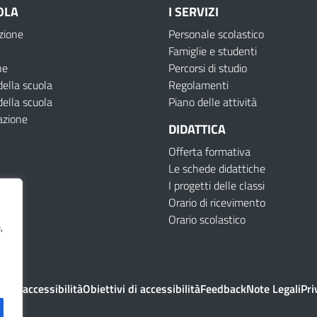
OLA
I SERVIZI
zione
Personale scolastico
Famiglie e studenti
ne
Percorsi di studio
della scuola
Regolamenti
della scuola
Piano delle attività
azione
DIDATTICA
Offerta formativa
Le schede didattiche
I progetti delle classi
Orario di ricevimento
Orario scolastico
,
e di accessibilità
Obiettivi di accessibilità
Feedback
Note Legali
Pri