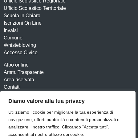
Ufficio Scolastico Regionale
Ufficio Scolastico Territoriale
Scuola in Chiaro
Iscrizioni On Line
Invalsi
Comune
Whisteblowing
Accesso Civico
Albo online
Amm. Trasparente
Area riservata
Contatti
Diamo valore alla tua privacy
Amministrazione Trasparente
Albo online
Dichiarazione di accessibilità
Obiettivi di accessibilità
Utilizziamo i cookie per migliorare la tua esperienza di
Feedback
Note Legali
Privacy Policy
Cookie
navigazione, offrirti pubblicità o contenuti personalizzati e
analizzare il nostro traffico. Cliccando “Accetta tutti”,
Seguici su:
acconsenti al nostro utilizzo dei cookie.