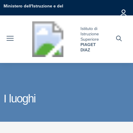
Vai ai contenuti
Vai al menu di navigazione
Vai al footer
Ministero dell'Istruzione e del
Merito
Istituto di
Istruzione
Superiore
PIAGET
DIAZ
I luoghi