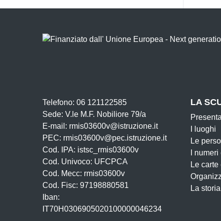
LA SC
Telefono: 06 121122585
Sede: V.le M.F. Nobiliore 79/a
Present
E-mail: rmis03600v@istruzione.it
I luoghi
PEC: rmis03600v@pec.istruzione.it
Le pers
Cod. IPA: istsc_rmis03600v
I numeri
Cod. Univoco: UFCPCA
Le carte
Cod. Mecc: rmis03600v
Organiz
Cod. Fisc: 97198880581
La storia
Iban:
IT70H0306905020100000046234