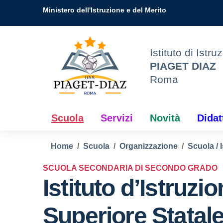
Vai ai contenuti
Vai al menu di navigazione
Vai al footer
ne
Ministero dell'Istruzione e del Merito
e
Istituto di Istr
PIAGET DIAZ
Roma
Scuola
Servizi
Novità
Didat
Home
Scuola
Organizzazione
Scuola / I
SCUOLA SECONDARIA DI SECONDO GRADO
Istituto d’Istruzi
Superiore Statale