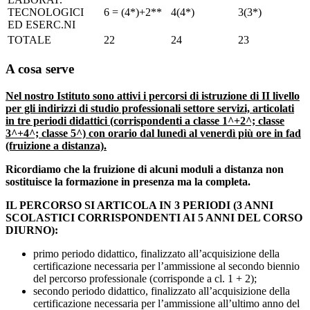
TECNOLOGICI
6 = (4*)+2**
4(4*)
3(3*)
ED ESERC.NI
TOTALE
22
24
23
A cosa serve
Nel nostro Istituto sono attivi i percorsi di istruzione di II livello
per gli indirizzi di studio professionali settore servizi, articolati
in tre periodi didattici (corrispondenti a classe 1^+2^; classe
3^+4^; classe 5^) con orario dal lunedì al venerdì più ore in fad
(fruizione a distanza).
Ricordiamo che la fruizione di alcuni moduli a distanza non
sostituisce la formazione in presenza ma la completa.
IL PERCORSO SI ARTICOLA IN 3 PERIODI (3 ANNI
SCOLASTICI
CORRISPONDENTI AI 5 ANNI DEL CORSO
DIURNO):
primo periodo didattico, finalizzato all’acquisizione della
certificazione necessaria per l’ammissione al secondo biennio
del percorso professionale (corrisponde a cl. 1 + 2);
secondo periodo didattico, finalizzato all’acquisizione della
certificazione necessaria per l’ammissione all’ultimo anno del