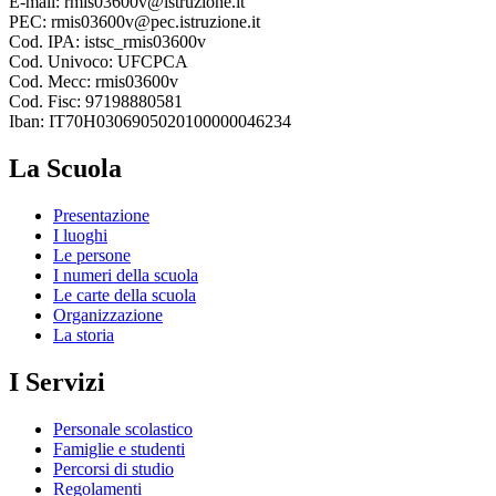
E-mail: rmis03600v@istruzione.it
PEC: rmis03600v@pec.istruzione.it
Cod. IPA: istsc_rmis03600v
Cod. Univoco: UFCPCA
Cod. Mecc: rmis03600v
Cod. Fisc: 97198880581
Iban: IT70H0306905020100000046234
La Scuola
Presentazione
I luoghi
Le persone
I numeri della scuola
Le carte della scuola
Organizzazione
La storia
I Servizi
Personale scolastico
Famiglie e studenti
Percorsi di studio
Regolamenti