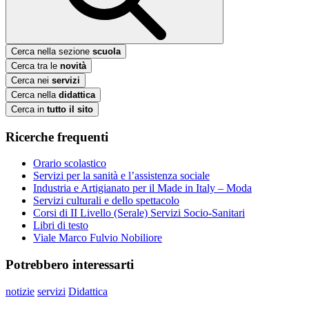
Cerca nella sezione
scuola
Cerca tra le
novità
Cerca nei
servizi
Cerca nella
didattica
Cerca in
tutto il sito
Ricerche frequenti
Orario scolastico
Servizi per la sanità e l’assistenza sociale
Industria e Artigianato per il Made in Italy – Moda
Servizi culturali e dello spettacolo
Corsi di II Livello (Serale) Servizi Socio-Sanitari
Libri di testo
Viale Marco Fulvio Nobiliore
Potrebbero interessarti
notizie
servizi
Didattica