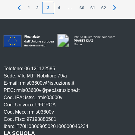
1
2
3
4
…
60
61
62
Pagina precedente
Pagina su
Istituto di Istruzione Superiore
PIAGET DIAZ
Roma
Telefono: 06 121122585
Sede: V.le M.F. Nobiliore 79/a
E-mail: rmis03600v@istruzione.it
PEC: rmis03600v@pec.istruzione.it
Cod. IPA: istsc_rmis03600v
Cod. Univoco: UFCPCA
Cod. Mecc: rmis03600v
Cod. Fisc: 97198880581
Iban: IT70H0306905020100000046234
LA SCUOLA