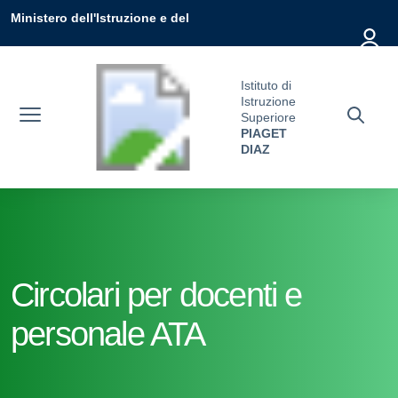
Vai ai contenuti
Vai al menu di navigazione
Vai al footer
Ministero dell'Istruzione e del
Merito
Istituto di
Istruzione
Superiore
PIAGET
DIAZ
Circolari per docenti e
personale ATA