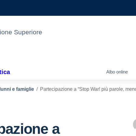
uzione Superiore
tica
Albo online
lunni e famiglie
Partecipazione a “Stop War! più parole, men
pazione a