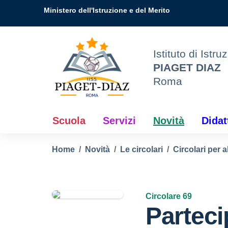
Vai ai contenuti
Vai al menu di navigazione
Vai al footer
ne
Ministero dell'Istruzione e del Merito
e
Istituto di Istr
PIAGET DIAZ
Roma
Scuola
Servizi
Novità
Didat
Home
Novità
Le circolari
Circolari per a
Circolare 69
Parteci