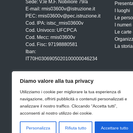
Sede: V.le M.F. Nobiliore 79/a
Present
E-mail: rmis03600v@istruzione.it
I luoghi
PEC: rmis03600v@pec.istruzione.it
Le pers
Cod. IPA: istsc_rmis03600v
I numeri
Cod. Univoco: UFCPCA
Le carte
Cod. Mecc: rmis03600v
Organiz
Cod. Fisc: 97198880581
La storia
Iban:
IT70H0306905020100000046234
Diamo valore alla tua privacy
Utilizziamo i cookie per migliorare la tua esperienza di
navigazione, offrirti pubblicità o contenuti personalizzati e
analizzare il nostro traffico. Cliccando “Accetta tutti”,
Amministrazione Trasparente
Albo online
Dichiar
acconsenti al nostro utilizzo dei cookie.
Cookie
Personalizza
Rifiuta tutto
Accettare tutto