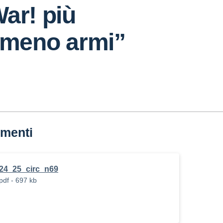
ar! più
 meno armi”
menti
24_25_circ_n69
pdf - 697 kb