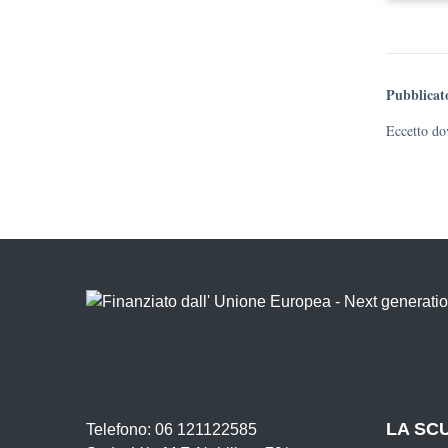
Pubblicat
Eccetto dov
LA SC
Telefono: 06 121122585