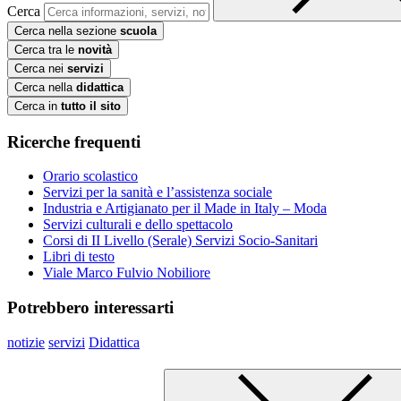
Cerca
Cerca nella sezione
scuola
Cerca tra le
novità
Cerca nei
servizi
Cerca nella
didattica
Cerca in
tutto il sito
Ricerche frequenti
Orario scolastico
Servizi per la sanità e l’assistenza sociale
Industria e Artigianato per il Made in Italy – Moda
Servizi culturali e dello spettacolo
Corsi di II Livello (Serale) Servizi Socio-Sanitari
Libri di testo
Viale Marco Fulvio Nobiliore
Potrebbero interessarti
notizie
servizi
Didattica