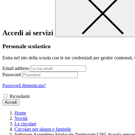
Accedi ai servizi
Personale scolastico
Entra nel sito della scuola con le tue credenziali per gestire contenuti, v
Email address
Password
Password dimenticata?
Ricordami
Accedi
Home
Novità
Le circolari
Circolari per alunni e famiglie
Indizione Assemblea Sindacale Territoriale CISL Scuola person