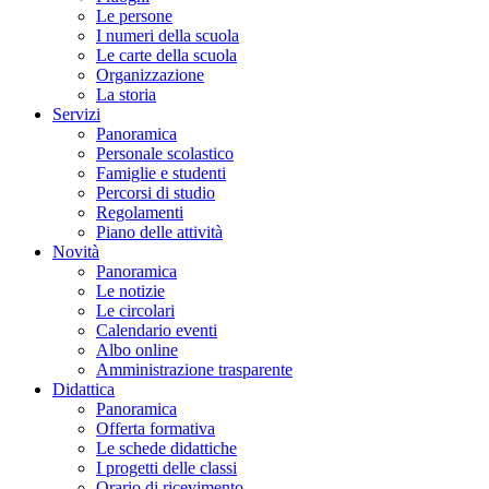
Le persone
I numeri della scuola
Le carte della scuola
Organizzazione
La storia
Servizi
Panoramica
Personale scolastico
Famiglie e studenti
Percorsi di studio
Regolamenti
Piano delle attività
Novità
Panoramica
Le notizie
Le circolari
Calendario eventi
Albo online
Amministrazione trasparente
Didattica
Panoramica
Offerta formativa
Le schede didattiche
I progetti delle classi
Orario di ricevimento