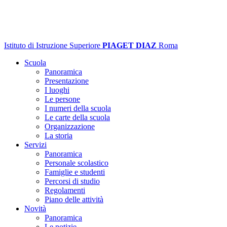
Istituto di Istruzione Superiore
PIAGET DIAZ
Roma
Scuola
Panoramica
Presentazione
I luoghi
Le persone
I numeri della scuola
Le carte della scuola
Organizzazione
La storia
Servizi
Panoramica
Personale scolastico
Famiglie e studenti
Percorsi di studio
Regolamenti
Piano delle attività
Novità
Panoramica
Le notizie