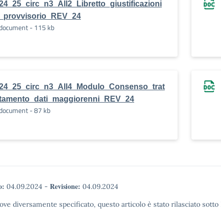
24_25_circ_n3_All2_Libretto_giustificazioni
_provvisorio_REV_24
document - 115 kb
24_25_circ_n3_All4_Modulo_Consenso_trat
tamento_dati_maggiorenni_REV_24
document - 87 kb
o:
Revisione:
04.09.2024
-
04.09.2024
ove diversamente specificato, questo articolo è stato rilasciato sott