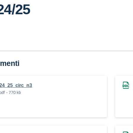
024/25
menti
24_25_circ_n3
pdf - 770 kb