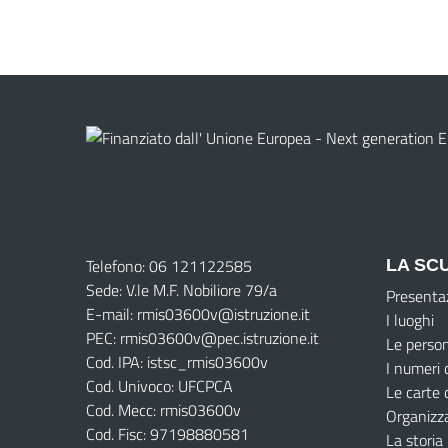
Telefono: 06 121122585
LA SC
Sede: V.le M.F. Nobiliore 79/a
Presenta
E-mail: rmis03600v@istruzione.it
I luoghi
PEC: rmis03600v@pec.istruzione.it
Le perso
Cod. IPA: istsc_rmis03600v
I numeri 
Cod. Univoco: UFCPCA
Le carte 
Cod. Mecc: rmis03600v
Organizz
Cod. Fisc: 97198880581
La storia