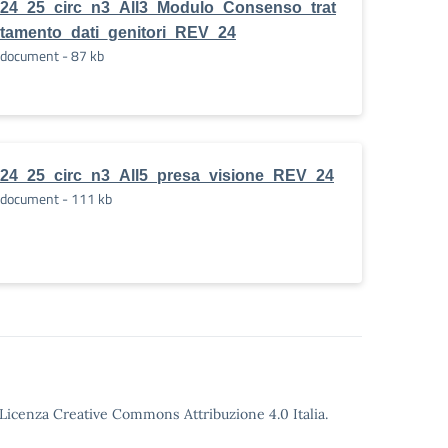
24_25_circ_n3_All3_Modulo_Consenso_trat
tamento_dati_genitori_REV_24
document - 87 kb
24_25_circ_n3_All5_presa_visione_REV_24
document - 111 kb
o Licenza Creative Commons Attribuzione 4.0 Italia.