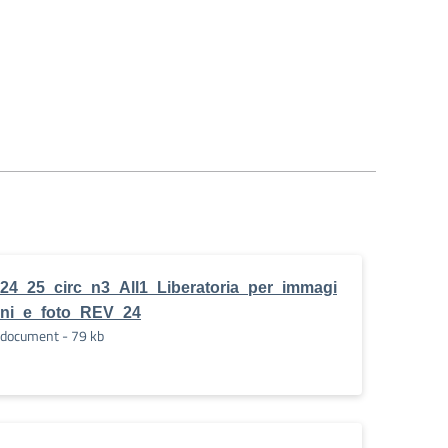
24_25_circ_n3_All1_Liberatoria_per_immagi
ni_e_foto_REV_24
document - 79 kb