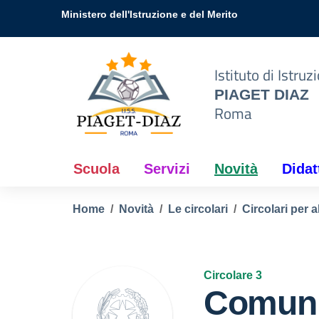
Vai ai contenuti
Vai al menu di navigazione
Vai al footer
e
Ministero dell'Istruzione e del Merito
e
Istituto di Istru
PIAGET DIAZ
Roma
Scuola
Servizi
Novità
Didat
Home
Novità
Le circolari
Circolari per a
Circolare 3
Comuni