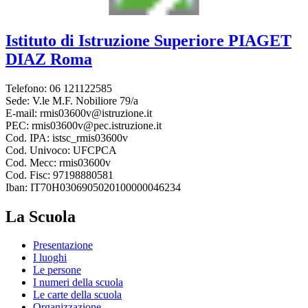
Istituto di Istruzione Superiore
PIAGET
DIAZ
Roma
Telefono: 06 121122585
Sede: V.le M.F. Nobiliore 79/a
E-mail: rmis03600v@istruzione.it
PEC: rmis03600v@pec.istruzione.it
Cod. IPA: istsc_rmis03600v
Cod. Univoco: UFCPCA
Cod. Mecc: rmis03600v
Cod. Fisc: 97198880581
Iban: IT70H0306905020100000046234
La Scuola
Presentazione
I luoghi
Le persone
I numeri della scuola
Le carte della scuola
Organizzazione