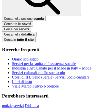
Cerca nella sezione
scuola
Cerca tra le
novità
Cerca nei
servizi
Cerca nella
didattica
Cerca in
tutto il sito
Ricerche frequenti
Orario scolastico
Servizi per la sanità e l’assistenza sociale
Industria e Artigianato per il Made in Italy – Moda
Servizi culturali e dello spettacolo
Corsi di II Livello (Serale) Servizi Socio-Sanitari
Libri di testo
Viale Marco Fulvio Nobiliore
Potrebbero interessarti
notizie
servizi
Didattica