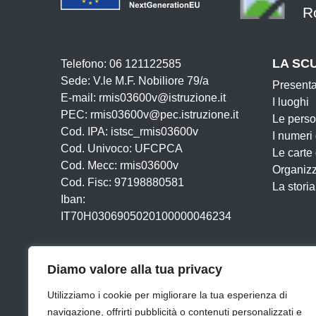
R
LA SC
Telefono: 06 121122585
Sede: V.le M.F. Nobiliore 79/a
Present
E-mail: rmis03600v@istruzione.it
I luoghi
PEC: rmis03600v@pec.istruzione.it
Le pers
Cod. IPA: istsc_rmis03600v
I numeri
Cod. Univoco: UFCPCA
Le carte
Cod. Mecc: rmis03600v
Organiz
Cod. Fisc: 97198880581
La storia
Iban:
IT70H0306905020100000046234
Diamo valore alla tua privacy
Utilizziamo i cookie per migliorare la tua esperienza di
navigazione, offrirti pubblicità o contenuti personalizzati e