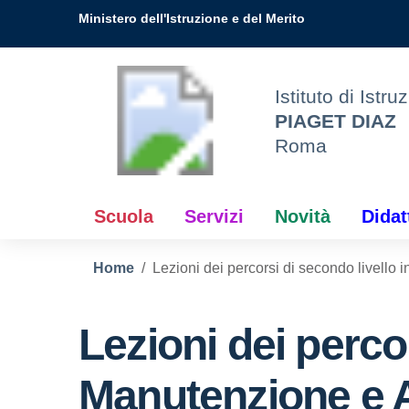
Vai ai contenuti
Vai al menu di navigazione
Vai al footer
ne
Ministero dell'Istruzione e del Merito
e
Istituto di Istr
PIAGET DIAZ
Roma
Scuola
Servizi
Novità
Didat
Home
Lezioni dei percorsi di secondo livello
Lezioni dei percor
Manutenzione e A