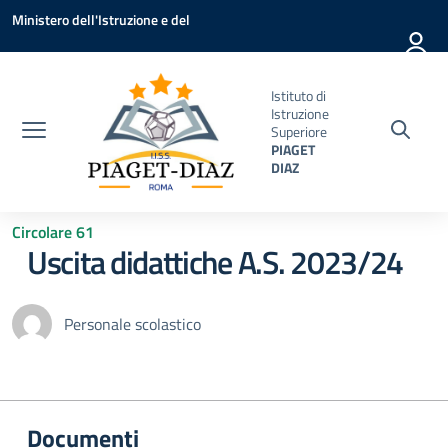
Vai ai contenuti
Vai al menu di navigazione
Vai al footer
Ministero dell'Istruzione e del
Merito
Istituto di
Istruzione
Superiore
PIAGET
DIAZ
Circolare 61
Uscita didattiche A.S. 2023/24
Personale scolastico
Documenti